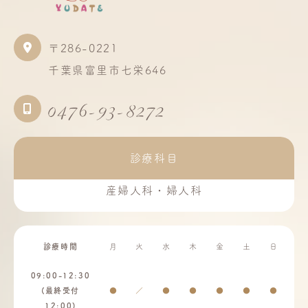
〒286-0221
千葉県富里市七栄646
0476-93-8272
診療科目
産婦人科・婦人科
診療時間
月
火
水
木
金
土
日
09:00-12:30
(最終受付
●
／
●
●
●
●
●
12:00)