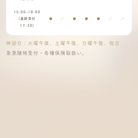
15:00-18:00
(最終受付
●
／
●
●
●
／
／
17:30)
休診日：火曜午後、土曜午後、日曜午後、祝日
急患随時受付・各種保険取扱い。