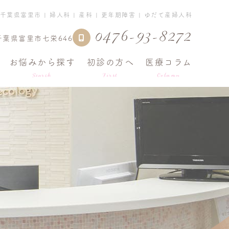
葉県富里市 | 婦人科 | 産科 | 更年期障害 | ゆだて産婦人科
0476-93-8272
千葉県富里市七栄646
お悩みから探す
初診の方へ
医療コラム
Search
First
Column