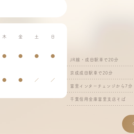
木
金
土
日
●
●
●
●
JR線・成田駅車で20分
京成成田駅車で20分
●
●
／
／
富里インターチェンジから7分
千葉信用金庫富里支店そば