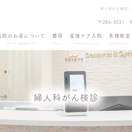
婦人科がん検診｜千
〒286-0221
当院のお産について
費用
産後ケア入院
各種教室
About childbirth
Price
Postpartum care
Classrooms
婦人科がん検診