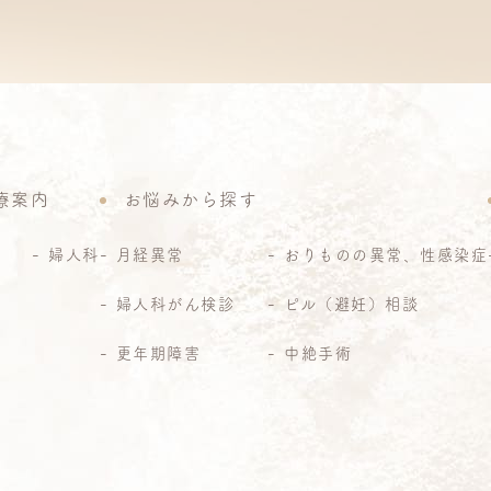
療案内
お悩みから探す
婦人科
月経異常
おりものの異常、性感染症
婦人科がん検診
ピル（避妊）相談
更年期障害
中絶手術